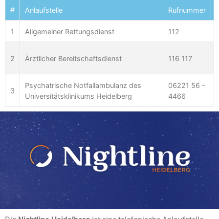
#
Anlaufstelle
Rufnummer
1
Allgemeiner Rettungsdienst
112
2
Ärztlicher Bereitschaftsdienst
116 117
Psychatrische Notfallambulanz des
06221 56 -
3
Universitätsklinikums Heidelberg
4466