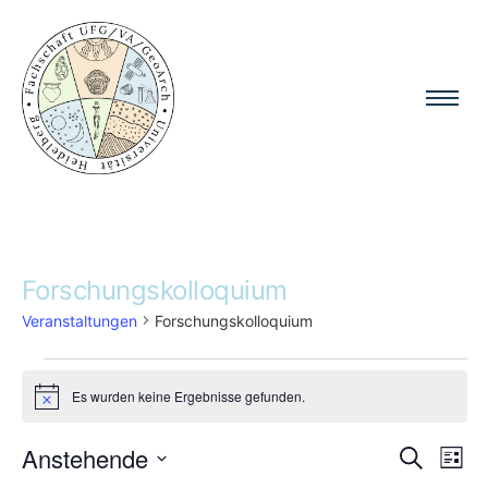
Forschungskolloquium
Veranstaltungen
Forschungskolloquium
Es wurden keine Ergebnisse gefunden.
Hinweis
Ve
Anstehende
Vera
Suche
Liste
Datum