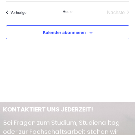
An
Such
wählen.
Na
Vera
Heute
Nächste
Veranstaltungen
Vorherige
und
Ansi
Kalender abonnieren
Navi
KONTAKTIERT UNS JEDERZEIT!
Bei Fragen zum Studium, Studienalltag
oder zur Fachschaftsarbeit stehen wir